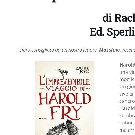
di Rac
Ed. Sperl
Libro consigliato da un nostro lettore,
Massimo,
recens
Harol
una vit
moglie
Un gio
vive ai
cancro
Harold
sembra
imbuca
ma arri