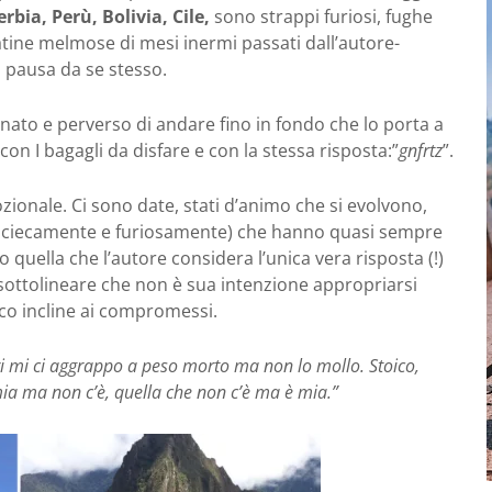
bia, Perù, Bolivia, Cile,
sono strappi furiosi, fughe
patine melmose di mesi inermi passati dall’autore-
 pausa da se stesso.
nato e perverso di andare fino in fondo che lo porta a
con I bagagli da disfare e con la stessa risposta:”
gnfrtz
”.
ionale. Ci sono date, stati d’animo che si evolvono,
stati ciecamente e furiosamente) che hanno quasi sempre
uella che l’autore considera l’unica vera risposta (!)
 a sottolineare che non è sua intenzione appropriarsi
co incline ai compromessi.
i mi ci aggrappo a peso morto ma non lo mollo. Stoico,
 mia ma non c’è, quella che non c’è ma è mia.”