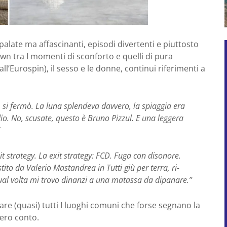
alate ma affascinanti, episodi divertenti e piuttosto
wn tra I momenti di sconforto e quelli di pura
 all’Eurospin), il sesso e le donne, continui riferimenti a
e, si fermò. La luna splendeva davvero, la spiaggia era
io. No, scusate, questo è Bruno Pizzul. E una leggera
t strategy. La exit strategy: FCD. Fuga con disonore.
to da Valerio Mastandrea in Tutti giù per terra, ri-
qual volta mi trovo dinanzi a una matassa da dipanare.”
ltare (quasi) tutti I luoghi comuni che forse segnano la
vero conto.