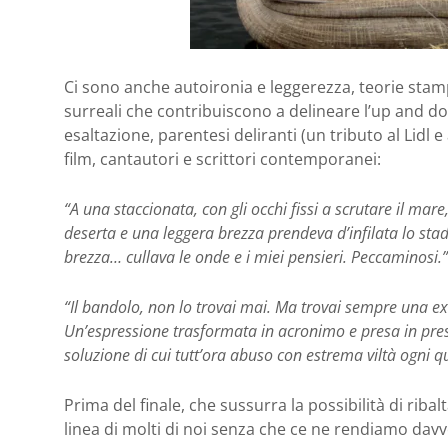
Ci sono anche autoironia e leggerezza, teorie stamp
surreali che contribuiscono a delineare l’up and do
esaltazione, parentesi deliranti (un tributo al Lidl e
film, cantautori e scrittori contemporanei:
“A una staccionata, con gli occhi fissi a scrutare il mar
deserta e una leggera brezza prendeva d’infilata lo stad
brezza… cullava le onde e i miei pensieri. Peccaminosi.”
“Il bandolo, non lo trovai mai. Ma trovai sempre una exi
Un’espressione trasformata in acronimo e presa in presti
soluzione di cui tutt’ora abuso con estrema viltà ogni 
Prima del finale, che sussurra la possibilità di riba
linea di molti di noi senza che ce ne rendiamo dav