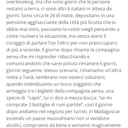
overbooking, ma che sono giorni che le persone
restano a terra, ci sono altri 6 italiani in attesa da
giorni. Sono circa le 24 di notte, depositano in una
pensione agghiacciante della città più brutta che io
abbia mai visto, passiamo la notte svegli pensando a
come risolvere la situazione, ma senza avere il
coraggio di parlare l’un l’altro per non preoccuparci
di più a vicenda. Il giorno dopo chiamo la compagnia
aerea che mi risponder ridacchiando e
comunicandomi che sarei potuta rimanere li giorni,
giorno seguente, stesso scenario, rimaniamo un’altra
notte a Tanà, sembrano non esserci soluzioni,
quando individuiamo un losco soggetto che
armeggia tra i biglietti della compagnia aerea, una
specie di “capo”, lui ci dice a mezza bocca: “se mi
comprate 3 bottiglie di rum partite”, così il giorno
dopo andiamo nel negozio per turisti, in Madagascar
essendo un paese mussulmano non si vendono
alcolici, compriamo da bene e veniamo magicamente