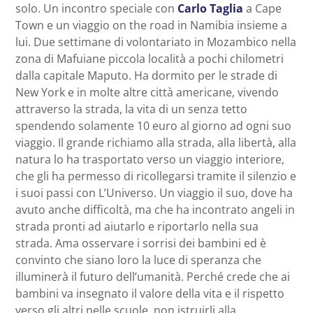
solo. Un incontro speciale con
Carlo Taglia
a Cape
Town e un viaggio on the road in Namibia insieme a
lui. Due settimane di volontariato in Mozambico nella
zona di Mafuiane piccola località a pochi chilometri
dalla capitale Maputo. Ha dormito per le strade di
New York e in molte altre città americane, vivendo
attraverso la strada, la vita di un senza tetto
spendendo solamente 10 euro al giorno ad ogni suo
viaggio. Il grande richiamo alla strada, alla libertà, alla
natura lo ha trasportato verso un viaggio interiore,
che gli ha permesso di ricollegarsi tramite il silenzio e
i suoi passi con L’Universo. Un viaggio il suo, dove ha
avuto anche difficoltà, ma che ha incontrato angeli in
strada pronti ad aiutarlo e riportarlo nella sua
strada. Ama osservare i sorrisi dei bambini ed è
convinto che siano loro la luce di speranza che
illuminerà il futuro dell’umanità. Perché crede che ai
bambini va insegnato il valore della vita e il rispetto
verso gli altri nelle scuole, non istruirli alla