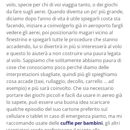
volo, specie per chi di voi viaggia tanto, o dei giochi
da fare sugli aerei. Quando diventa un po’ più grande,
diciamo dopo l’anno di vita è utile spiegarli costa sta
facendo, iniziare a coinvolgerlo già in aeroporto fargli
vedere gli aerei, poi posizionarlo magari vicino al
finestrino e spiegarli tutte le procedure che stanno
accadendo, lui si divertirà in più si interesserà al volo
e questo lo aiuterà a non costruire una paura legata
al volo. Sappiamo che solitamente abbiamo paura di
cose che conosciamo poco perché diamo delle
interpretazioni sbagliate, quindi più gli spieghiamo
cosa accade (taxi, rullaggio, decollo, carrello … ad
esempio) e più sarà coinvolto. Che sia necessario
portare dei giochi piccoli e facili da usare in aereo già
lo sapete, può essere una buona idea scaricare
qualche episodio del suo cartone preferito sul
cellulare o tablet in caso di emergenza pianto, ma mi
raccomando usate delle
cuffie per bambini
, gli altri
viaggiatori credo preferiscano il pianto alle