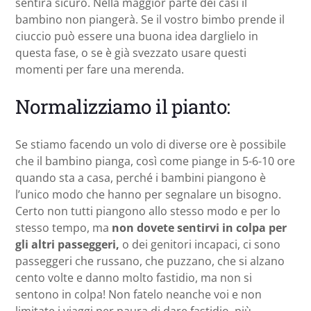
sentirà sicuro. Nella maggior parte dei casi il
bambino non piangerà. Se il vostro bimbo prende il
ciuccio può essere una buona idea darglielo in
questa fase, o se è già svezzato usare questi
momenti per fare una merenda.
Normalizziamo il pianto:
Se stiamo facendo un volo di diverse ore è possibile
che il bambino pianga, così come piange in 5-6-10 ore
quando sta a casa, perché i bambini piangono è
l’unico modo che hanno per segnalare un bisogno.
Certo non tutti piangono allo stesso modo e per lo
stesso tempo, ma
non dovete sentirvi in colpa per
gli altri passeggeri,
o dei genitori incapaci, ci sono
passeggeri che russano, che puzzano, che si alzano
cento volte e danno molto fastidio, ma non si
sentono in colpa! Non fatelo neanche voi e non
limitate i viaggi per paura di dare fastidio, più