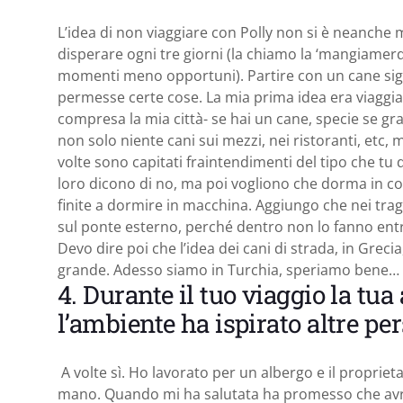
L’idea di non viaggiare con Polly non si è neanche 
disperare ogni tre giorni (la chiamo la ‘mangiamerd
momenti meno opportuni). Partire con un cane signi
permesse certe cose. La mia prima idea era viaggiar
compresa la mia città- se hai un cane, specie se gr
non solo niente cani sui mezzi, nei ristoranti, etc, m
volte sono capitati fraintendimenti del tipo che tu d
loro dicono di no, ma poi vogliono che dorma in cort
finite a dormire in macchina. Aggiungo che nei tragh
sul ponte esterno, perché dentro non lo fanno ent
Devo dire poi che l’idea dei cani di strada, in Grec
grande. Adesso siamo in Turchia, speriamo bene…
4. Durante il tuo viaggio la tua
l’ambiente ha ispirato altre p
A volte sì. Ho lavorato per un albergo e il propriet
mano. Quando mi ha salutata ha promesso che avre