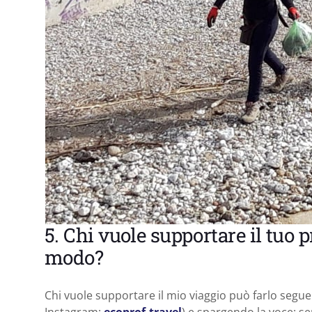
5. Chi vuole supportare il tuo 
modo?
Chi vuole supportare il mio viaggio può farlo segue
Instagram:
ecoprof.travel
) e spargendo la voce: s