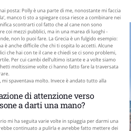
mai posta: Polly è una parte di me, nonostante mi faccia
a’, manco ti sto a spiegare cosa riesce a combinare nei
fica scontrarti col fatto che al cane non sono
e coi mezzi pubblici, ma in una marea di luoghi -
ande, non lo puoi fare. La Grecia è un fulgido esempio:
a è anche difficile che chi ti ospita lo accetti. Alcune
ici che hai con te il cane e chiedi se ci sono problemi,
ile. Per cui cambi dell’ultimo istante e a volte siamo
etti moltissime volte ci hanno fatto fare la traversata
rare.
ia, mi spaventava molto. Invece è andato tutto alla
 azione di attenzione verso
ersone a darti una mano?
ario mi ha seguita varie volte in spiaggia per darmi una
bbe continuato a pulirla e avrebbe fatto mettere dei