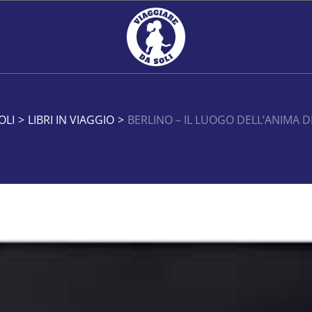
OLI
>
LIBRI IN VIAGGIO
>
BERLINO – IL LUOGO DELL’ANIMA D