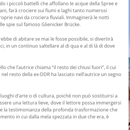
o i piccoli battelli che affollano le acque della Spree e
rani, farà crociere sui fiumi e laghi tanto numerosi
oprie navi da crociera fluviali. Immaginerà le notti
le spie sul famoso Glienicker Brücke.
ebbe di abitare se mai le fosse possibile, si divertirà
, in un continuo saltellare al di qua e al di là di dove
che l’autrice chiama “il resto dei chiusi fuori”, il cui
 nel resto della ex-DDR ha lasciato nell’autrice un segno
luoghi d’arte o di cultura, poiché non può sostituirsi a
ssere una lettura lieve, dove il lettore possa immergersi
ere la testimonianza della profonda trasformazione che
omento in cui dalla mela spezzata in due che era, è