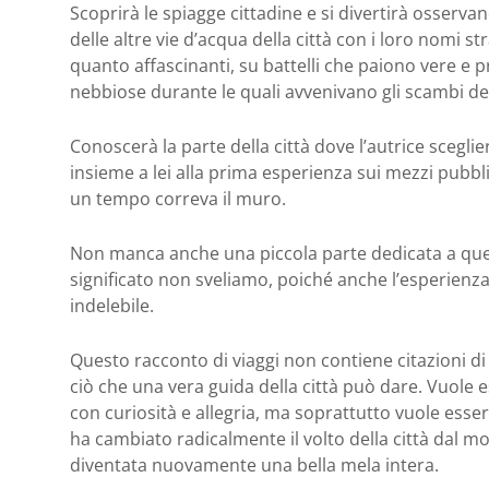
Scoprirà le spiagge cittadine e si divertirà osservand
delle altre vie d’acqua della città con i loro nomi st
quanto affascinanti, su battelli che paiono vere e pr
nebbiose durante le quali avvenivano gli scambi del
Conoscerà la parte della città dove l’autrice sceglier
insieme a lei alla prima esperienza sui mezzi pubblici
un tempo correva il muro.
Non manca anche una piccola parte dedicata a quello 
significato non sveliamo, poiché anche l’esperienza
indelebile.
Questo racconto di viaggi non contiene citazioni di 
ciò che una vera guida della città può dare. Vuole e
con curiosità e allegria, ma soprattutto vuole ess
ha cambiato radicalmente il volto della città dal m
diventata nuovamente una bella mela intera.