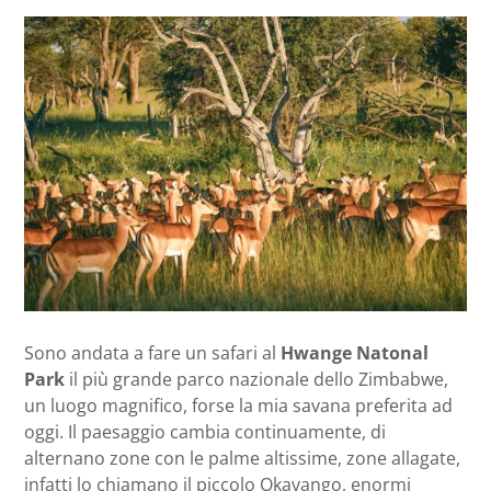
Sono andata a fare un safari al
Hwange Natonal
Park
il più grande parco nazionale dello Zimbabwe,
un luogo magnifico, forse la mia savana preferita ad
oggi. Il paesaggio cambia continuamente, di
alternano zone con le palme altissime, zone allagate,
infatti lo chiamano il piccolo Okavango, enormi