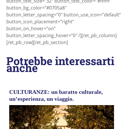
button_text_size=”32″ button_text_color=”#ffffff”
button_bg_color=”#0705a8″
button_letter_spacing=”0″ button_use_icon=”default”
button_icon_placement=”right”
button_on_hover=”on”
button_letter_spacing_hover=”0″ /][/et_pb_column]
[/et_pb_row][/et_pb_section]
Potrebbe interessarti
anche
CULTURANZE: un baratto culturale,
un’esperienza, un viaggio.