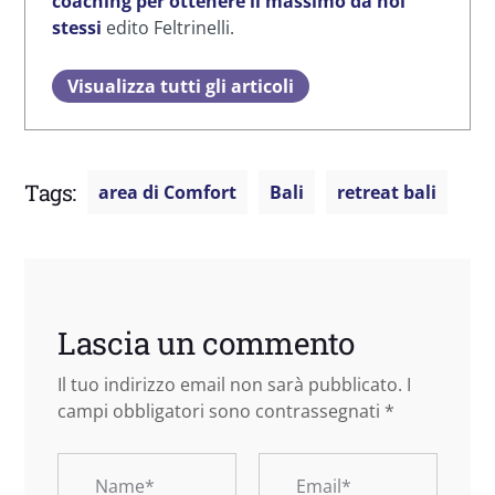
coaching per ottenere il massimo da noi
stessi
edito Feltrinelli.
Visualizza tutti gli articoli
Tags:
area di Comfort
Bali
retreat bali
Lascia un commento
Il tuo indirizzo email non sarà pubblicato.
I
campi obbligatori sono contrassegnati
*