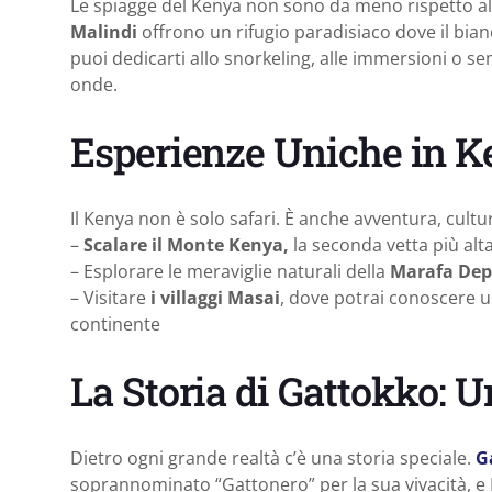
Le spiagge del Kenya non sono da meno rispetto a
Malindi
offrono un rifugio paradisiaco dove il bianc
puoi dedicarti allo snorkeling, alle immersioni o se
onde.
Esperienze Uniche in K
Il Kenya non è solo safari. È anche avventura, cultur
–
Scalare il Monte Kenya,
la seconda vetta più alta 
– Esplorare le meraviglie naturali della
Marafa Dep
– Visitare
i villaggi Masai
, dove potrai conoscere un
continente
La Storia di Gattokko: 
Dietro ogni grande realtà c’è una storia speciale.
G
soprannominato “Gattonero” per la sua vivacità, e