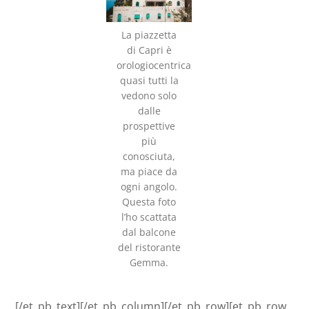
La piazzetta
di Capri è
orologiocentrica,
quasi tutti la
vedono solo
dalle
prospettive
più
conosciuta,
ma piace da
ogni angolo.
Questa foto
l’ho scattata
dal balcone
del ristorante
Gemma.
[/et_pb_text][/et_pb_column][/et_pb_row][et_pb_row