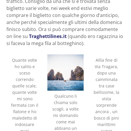
traffico. Consiglio da una che si è trovata senza
biglietto varie volte, nei week end estivi meglio
comprare il biglietto con qualche giorno d’anticipo,
anche perché specialmente gli ultimi della domenica
finisco subito. Ora si può comprare comodamente
on line su
Traghettilines.it
(quando ero ragazzina io
si faceva la mega fila al botteghino).
Quante volte
Allla fine di
ho salito e
Via Tragara,
sceso
dopo una
correndo
camminata
quelle scale,
tra case
quante volte
bellissime, la
Qualcuno li
mi sono
vista
chiama solo
fermata con il
sorprende
scogli, a volte
fiatone e ho
ancora , un
mi domando
maledetto di
bosco di pini
come mai
indossare
marittimi
abbiano un
quei
super