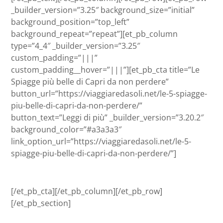
_builder_version=”3.25″ background_size=”initial”
background_position=”top_left”
background_repeat=”repeat”][et_pb_column
type=”4_4″ _builder_version=”3.25″
custom_padding=”|||”
custom_padding__hover=”|||”][et_pb_cta title=”Le
Spiagge più belle di Capri da non perdere”
button_url=”https://viaggiaredasoli.net/le-5-spiagge-
piu-belle-di-capri-da-non-perdere/”
button_text=”Leggi di più” _builder_version=”3.20.2″
background_color=”#a3a3a3″
link_option_url=”https://viaggiaredasoli.net/le-5-
spiagge-piu-belle-di-capri-da-non-perdere/”]
[/et_pb_cta][/et_pb_column][/et_pb_row]
[/et_pb_section]