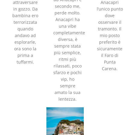
attraversare
Anacapri
secondo me,
in gozzo. Da
l’unico punto
perde molto.
bambina ero
dove
Anacapri ha
terrorizzata
osservare il
una vibe
quando
tramonto. Il
completamente
andavo ad
mio posto
diversa, è
esplorarle,
preferito è
sempre stata
ora sono la
sicuramente
più semplice,
prima a
il Faro di
ritmi più
tuffarmi.
Punta
rilassati, poco
Carena.
sfarzo e pochi
vip, ho
sempre
amato la sua
lentezza.