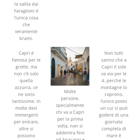
la salita dai
Faraglioni è
l’unica cosa
che
veramente
brami.
Capri è
Non tutti
famosa per le
sanno che a
grotte, ma
Capri il sole
non c’è solo
va via per le
quella
4, perché le
azzurra, ce
montagne lo
Molte
ne sono
coprono,
persone,
tantissime, in
l’unico posto
specialmente
molte devi
un cui si può
chi va a Capri
immergerti
godere di una
per la prima
per entrare,
giornata
volta, non si
altre si
completa di
addentra fino
possono
mare è
ad Anacapri e