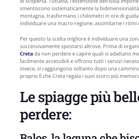
di scoperta. Tuttavia, l’estensione dell’isola impone
smentiscono sistematicamente la bidimensionalità 
montagna, trasformano i chilometri in ore di guida. 
individuare una macro-regione, assimilarne i ritmi c
Per questo la scelta migliore è individuare una zona
successivamente spostarsi altrove. Prima di organiz
Creta
da non perdere e capire quali si adattano me
facilmente accessibili e offrono tutti i servizi neces
invece, si raggiungono soltanto dopo una camminat
proprio lì che Creta regala i suoi scorci più memora
Le spiagge più bell
perdere:
Balos, la laguna che bi