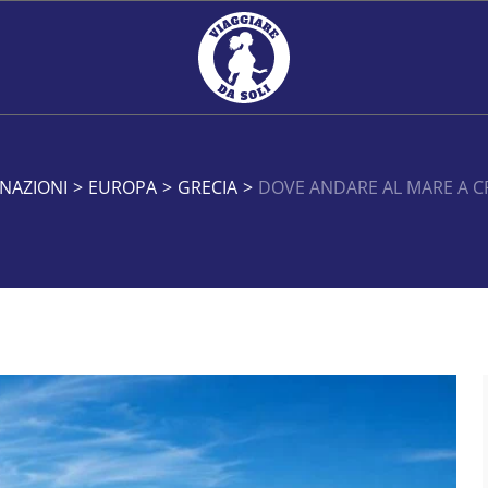
INAZIONI
>
EUROPA
>
GRECIA
>
DOVE ANDARE AL MARE A CR