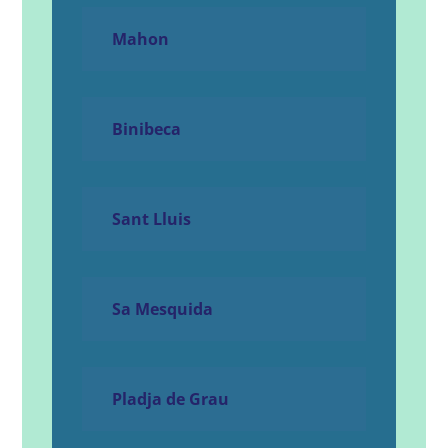
Mahon
Binibeca
Sant Lluis
Sa Mesquida
Pladja de Grau