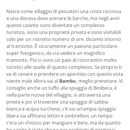
Nasce come villaggio di pescatori una costa rocciosa
e una discesa dove arenare le barche, ma negli anni
queste casette sono diventate un complesso
turistico, sono una proprietà privata e sono visitabili
solo per un ristretto numero di ore, diciamo intorno
al tramonto. È sicuramente un paesino particolare,
super fotogenico, da cui vedere un magnifico
tramonto. Poi ci sono un paio di ristorantini molto
turistici alle spalle di questo complesso. Se proprio ti
va di cenare o prendere un aperitivo con questa vista
niente male allora vai al
Bambu
, meglio prenotare. Vi
consiglio anche un tuffo alla spiaggia di Binibeca, è
nella parte nuova del villaggio, si attraversa una
pineta e poi vi troverete una spiaggia di sabbia
bianca e acqua turchese, c’è sia un’ampia spiaggia
libera sia affittano lettini e ombrelloni, un tempo
c’era un chiosco per mangiare e bere, ma da quanto
ho capito è stato chiuso per problemi di permessi,