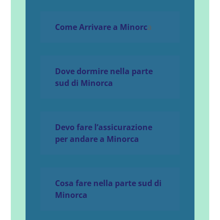
Come Arrivare a Minorc
a
Dove dormire nella parte
sud di Minorca
Devo fare l’assicurazione
per andare a Minorca
Cosa fare nella parte sud di
Minorca