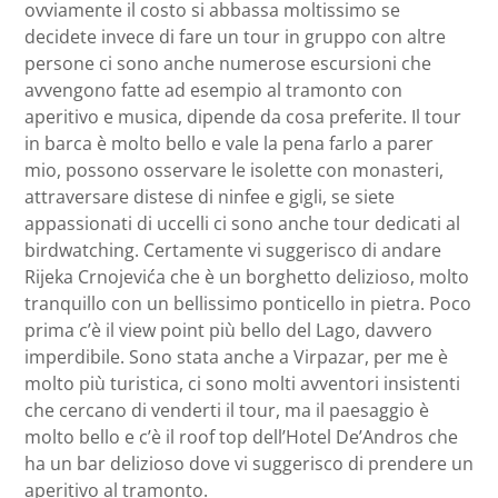
ovviamente il costo si abbassa moltissimo se
decidete invece di fare un tour in gruppo con altre
persone ci sono anche numerose escursioni che
avvengono fatte ad esempio al tramonto con
aperitivo e musica, dipende da cosa preferite. Il tour
in barca è molto bello e vale la pena farlo a parer
mio, possono osservare le isolette con monasteri,
attraversare distese di ninfee e gigli, se siete
appassionati di uccelli ci sono anche tour dedicati al
birdwatching. Certamente vi suggerisco di andare
Rijeka Crnojevića che è un borghetto delizioso, molto
tranquillo con un bellissimo ponticello in pietra. Poco
prima c’è il view point più bello del Lago, davvero
imperdibile. Sono stata anche a Virpazar, per me è
molto più turistica, ci sono molti avventori insistenti
che cercano di venderti il tour, ma il paesaggio è
molto bello e c’è il roof top dell’Hotel De’Andros che
ha un bar delizioso dove vi suggerisco di prendere un
aperitivo al tramonto.