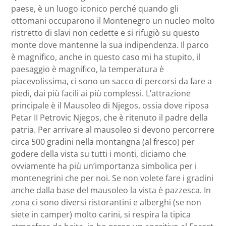
paese, è un luogo iconico perché quando gli
ottomani occuparono il Montenegro un nucleo molto
ristretto di slavi non cedette e si rifugiò su questo
monte dove mantenne la sua indipendenza. Il parco
è magnifico, anche in questo caso mi ha stupito, il
paesaggio è magnifico, la temperatura è
piacevolissima, ci sono un sacco di percorsi da fare a
piedi, dai più facili ai più complessi. L’attrazione
principale è il Mausoleo di Njegos, ossia dove riposa
Petar II Petrovic Njegos, che è ritenuto il padre della
patria. Per arrivare al mausoleo si devono percorrere
circa 500 gradini nella montangna (al fresco) per
godere della vista su tutti i monti, diciamo che
ovviamente ha più un’importanza simbolica per i
montenegrini che per noi. Se non volete fare i gradini
anche dalla base del mausoleo la vista è pazzesca. In
zona ci sono diversi ristorantini e alberghi (se non
siete in camper) molto carini, si respira la tipica