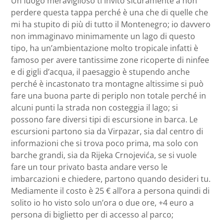
Un luogo meraviglioso ti invito sicuramente a non
perdere questa tappa perché è una che di quelle che
mi ha stupito di più di tutto il Montenegro; io davvero
non immaginavo minimamente un lago di questo
tipo, ha un’ambientazione molto tropicale infatti è
famoso per avere tantissime zone ricoperte di ninfee
e di gigli d’acqua, il paesaggio è stupendo anche
perché è incastonato tra montagne altissime si può
fare una buona parte di periplo non totale perché in
alcuni punti la strada non costeggia il lago; si
possono fare diversi tipi di escursione in barca. Le
escursioni partono sia da Virpazar, sia dal centro di
informazioni che si trova poco prima, ma solo con
barche grandi, sia da Rijeka Crnojevića, se si vuole
fare un tour privato basta andare verso le
imbarcazioni e chiedere, partono quando desideri tu.
Mediamente il costo è 25 € all’ora a persona quindi di
solito io ho visto solo un’ora o due ore, +4 euro a
persona di biglietto per di accesso al parco;