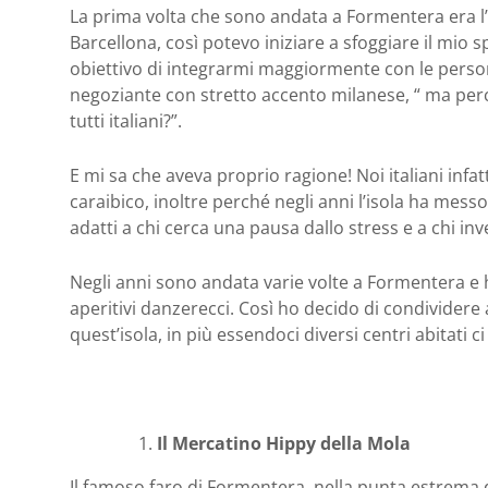
La prima volta che sono andata a Formentera era l’e
Barcellona, così potevo iniziare a sfoggiare il mio s
obiettivo di integrarmi maggiormente con le person
negoziante con stretto accento milanese, “ ma perc
tutti italiani?”.
E mi sa che aveva proprio ragione! Noi italiani in
caraibico, inoltre perché negli anni l’isola ha messo
adatti a chi cerca una pausa dallo stress e a chi inv
Negli anni sono andata varie volte a Formentera e h
aperitivi danzerecci. Così ho decido di condividere
quest’isola, in più essendoci diversi centri abitati 
Il Mercatino Hippy della Mola
Il famoso faro di Formentera, nella punta estrema d