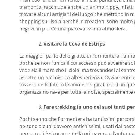
tramonto, racchiude anche un animo hippy, infatti i
trovare alcuni artigiani del luogo che mettono in mos
shopping sull’isola perché le creazioni sono molto p
negozi, in più c’è una piacevolissima atmosfera.
Visitare la Cova de Estrips
La maggior parte delle grotte di Formentera hanno 
poche se non l’unica il cui accesso può avvenire sol
vede sia il mare che il cielo, ma trovandosi al centr
aspetto un po’ mistico all’esperienza. Ovviamente ci
fossero delle fate, o le anime dei pirati morti in q
organizza no rave per tutta la notte, specialmente 
Fare trekking in uno dei suoi tanti per
Pochi sanno che Formentera ha tantissimi percorsi
ne sono alcuni davvero antichissimi, usati dai pastor
percorrerli è sicuramente la primavera o l’autunno 