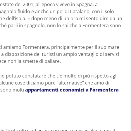
state del 2001, all’epoca vivevo in Spagna, a
pagnolo fluido e anche un po’ di Catalano, con il solo
e dell’isola. E dopo meno di un ora mi sento dire da un
hé parli in spagnolo, non lo sai che a Formentera sono
fatti amiamo Formentera, principalmente per il suo mare
 a disposizione dei turisti un ampio ventaglio di servizi
ece non la smette di ballare.
o potuto constatare che c’è molto di più rispetto agli
 alcune cose diciamo pure “alternative” che amo di
ci sono molti
appartamenti economici a
Formentera
ell’isola oltre ad essere un posto meraviglioso per il