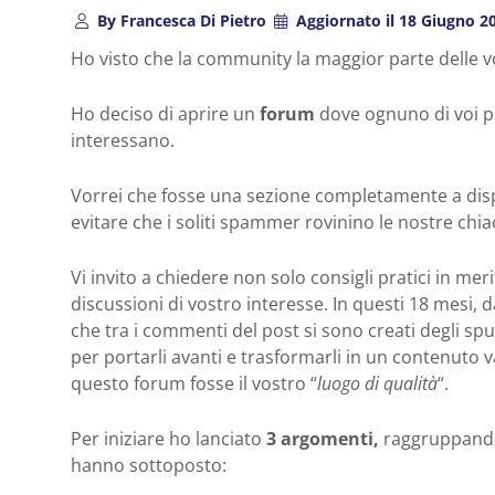
By
Francesca Di Pietro
Aggiornato il
18 Giugno 2
Ho visto che la community la maggior parte delle vo
Ho deciso di aprire un
forum
dove ognuno di voi pu
interessano.
Vorrei che fosse una sezione completamente a disp
evitare che i soliti spammer rovinino le nostre chia
Vi invito a chiedere non solo consigli pratici in mer
discussioni di vostro interesse. In questi 18 mesi, 
che tra i commenti del post si sono creati degli sp
per portarli avanti e trasformarli in un contenuto va
questo forum fosse il vostro “
luogo di qualità
“.
Per iniziare ho lanciato
3 argomenti,
raggruppando
hanno sottoposto: