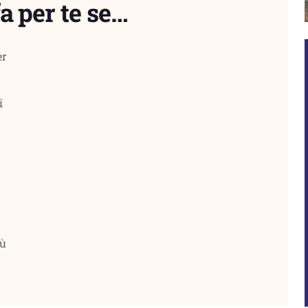
a per te se…
er
i
iù