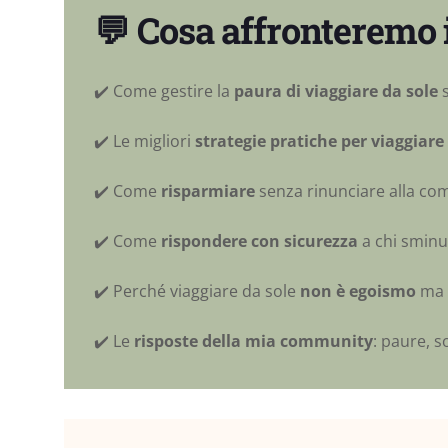
💬 Cosa affronteremo
✔️ Come gestire la
paura di viaggiare da sole
s
✔️ Le migliori
strategie pratiche per viaggiare
✔️ Come
risparmiare
senza rinunciare alla co
✔️ Come
rispondere con sicurezza
a chi sminui
✔️ Perché viaggiare da sole
non è egoismo
ma 
✔️ Le
risposte della mia community
: paure, s