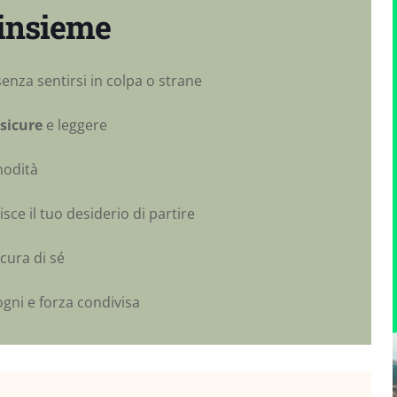
 insieme
enza sentirsi in colpa o strane
 sicure
e leggere
modità
sce il tuo desiderio di partire
cura di sé
ogni e forza condivisa