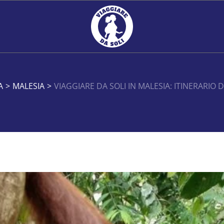
A
>
MALESIA
>
VIAGGIARE DA SOLI IN MALESIA: ITINERARIO 