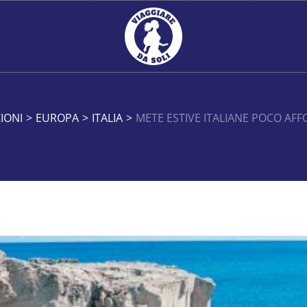
IONI
>
EUROPA
>
ITALIA
>
METE ESTIVE ITALIANE POCO AF