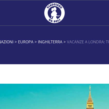
NAZIONI
>
EUROPA
>
INGHILTERRA
>
VACANZE A LONDRA: T