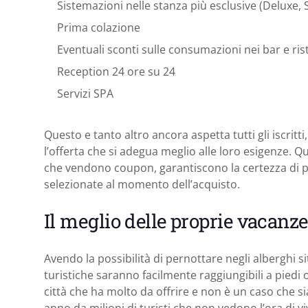
Sistemazioni nelle stanza più esclusive (Deluxe, S
Prima colazione
Eventuali sconti sulle consumazioni nei bar e rist
Reception 24 ore su 24
Servizi SPA
Questo e tanto altro ancora aspetta tutti gli iscritt
l’offerta che si adegua meglio alle loro esigenze. Qu
che vendono coupon, garantiscono la certezza di pote
selezionate al momento dell’acquisto.
Il meglio delle proprie vacanz
Avendo la possibilità di pernottare negli alberghi sit
turistiche saranno facilmente raggiungibili a piedi
città che ha molto da offrire e non è un caso che s
anno da milioni di turisti che non vedono l’ora di v