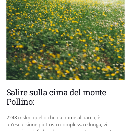
Salire sulla cima del monte
Pollino:
2248 mslm, quello che da nome al parco, è
un’escursione piuttosto complessa e lunga, vi