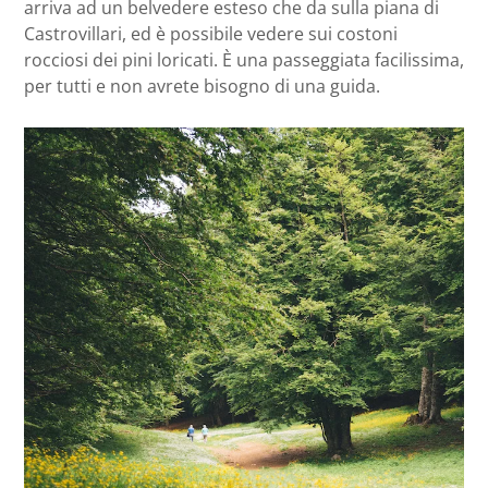
arriva ad un belvedere esteso che da sulla piana di
Castrovillari, ed è possibile vedere sui costoni
rocciosi dei pini loricati. È una passeggiata facilissima,
per tutti e non avrete bisogno di una guida.