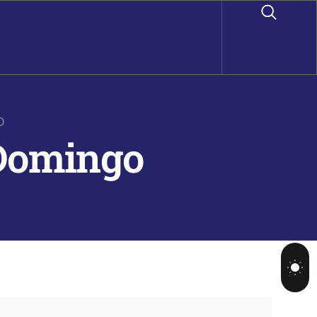
O
 Domingo