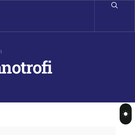
I
notrofi