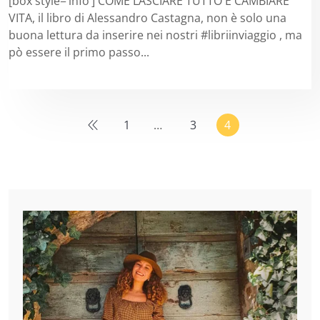
[box style=’info’] COME LASCIARE TUTTO E CAMBIARE
VITA, il libro di Alessandro Castagna, non è solo una
buona lettura da inserire nei nostri #libriinviaggio , ma
pò essere il primo passo...
1
…
3
4