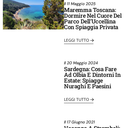
Il
11 Maggio 2025
Maremma Toscana:
Dormire Nel Cuore Del
Parco Dell’Uccellina
Con Spiaggia Privata
LEGGI TUTTO
Il
20 Maggio 2024
Sardegna: Cosa Fare
Ad Olbia E Dintorni In
Estate: Spiagge
Nuraghi E Paesini
LEGGI TUTTO
Il
17 Giugno 2021