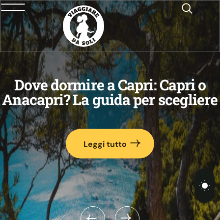
Dove vedere l’eclissi del
ri o
agosto 2026 in Italia: i lu
gliere
migliori
Leggi tutto