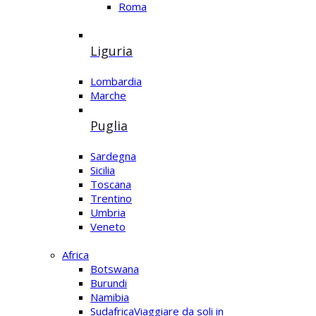
Roma
Liguria
Lombardia
Marche
Puglia
Sardegna
Sicilia
Toscana
Trentino
Umbria
Veneto
Africa
Botswana
Burundi
Namibia
Sudafrica
Viaggiare da soli in