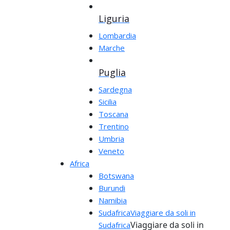
Liguria
Lombardia
Marche
Puglia
Sardegna
Sicilia
Toscana
Trentino
Umbria
Veneto
Africa
Botswana
Burundi
Namibia
Sudafrica
Viaggiare da soli in
Viaggiare da soli in
Sudafrica