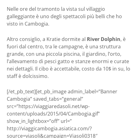
Nelle ore del tramonto la vista sul villaggio
galleggiante è uno degli spettacoli più belli che ho
visto in Cambogia.
Altro consiglio, a Kratie dormite al
River Dolphin
, è
fuori dal centro, tra le campagne, è una struttura
grande, con una piccola piscina, il giardino, l’orto,
l’allevamento di pesci gatto e stanze enormi e curate
nei dettagli. Il cibo è accettabile, costo da 10$ in su, lo
staff è dolcissimo.
[/et_pb_text][et_pb_image admin_label=”Banner
Cambogia” saved_tabs=”general”
src=”https://viaggiaredasoli.net/wp-
content/uploads/2015/04/Cambogia.gif”
show_in_lightbox=”off” url=”
http://viaggicambogia.asiatica.com/?
source=viasoli&campaign=Viasoli0318″