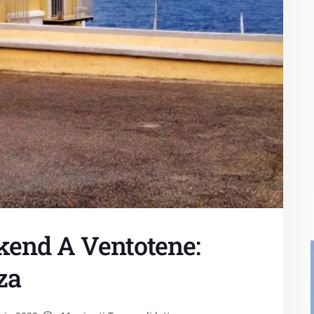
kend A Ventotene:
za