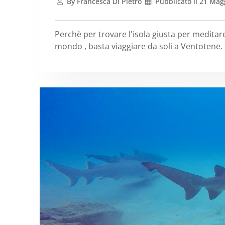
By
Francesca Di Pietro
Pubblicato il
21 Magg
Perchè per trovare l'isola giusta per medita
mondo , basta viaggiare da soli a Ventotene.