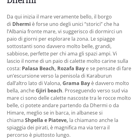
Da qui inizia il mare veramente bello, il borgo
di
Dhermi
è forse uno degli unici “storici” che ha
l’Albania fronte mare, vi suggerisco di dormirci un
paio di giorni per esplorare la zona. Le spiagge
sottostanti sono davvero molto belle, grandi,
sabbiose, perfette per chi ama gli spazi ampi. Vi
lascio il nome di un paio di calette molto carine sulla
costa:
Palasa Beach, Rozafa Bay
e se pensate di fare
un’escursione verso la penisola di Karaburun
dall’altro lato di Valona,
Grama Bay
è davvero molto
bella, anche
Gjiri beach
. Proseguendo verso sud via
mare ci sono delle calette nascoste tra le rocce molto
belle, ci potete andare partendo da Dhermi o da
Himare, meglio se in barca, in albanese si
chiama
Shpella e Piateve,
la chiamano anche la
spiaggia dei pirati, è magnifica ma via terra il
percorso è piuttosto lungo.