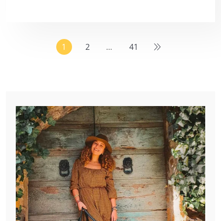
1
2
…
41