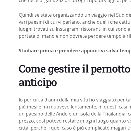
che nelle organizzazioni di ogni tipo di viaggio, 
Quindi se state organizzando un viaggio nel Sud de
vari paesini di cui vi parlano, anche quelli che catt
luoghi trovati su Instagram, ristoranti in cui sono a
portata di mano e non dovrete perdere tempo a rile
Studiare prima e prendere appunti vi salva tem
Come gestire il pernott
anticipo
Io per circa 9 anni della mia vita ho viaggiato per 
più mesi e mi muovevo lentamente, in questi casi n
un paesino delle Ande o un’isola della Thailandia, 
prezzo, così potevo restare in ogni luogo quanto 
città, perché il quel caso è più complicato magari t