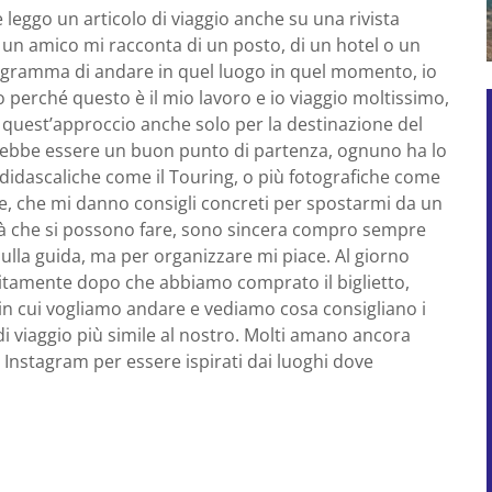
 leggo un articolo di viaggio anche su una rivista
o un amico mi racconta di un posto, di un hotel o un
rogramma di andare in quel luogo in quel momento, io
o perché questo è il mio lavoro e io viaggio moltissimo,
quest’approccio anche solo per la destinazione del
ebbe essere un buon punto di partenza, ognuno ha lo
iù didascaliche come il Touring, o più fotografiche come
e, che mi danno consigli concreti per spostarmi da un
ività che si possono fare, sono sincera compro sempre
sulla guida, ma per organizzare mi piace. Al giorno
olitamente dopo che abbiamo comprato il biglietto,
 in cui vogliamo andare e vediamo cosa consigliano i
e di viaggio più simile al nostro. Molti amano ancora
u Instagram per essere ispirati dai luoghi dove