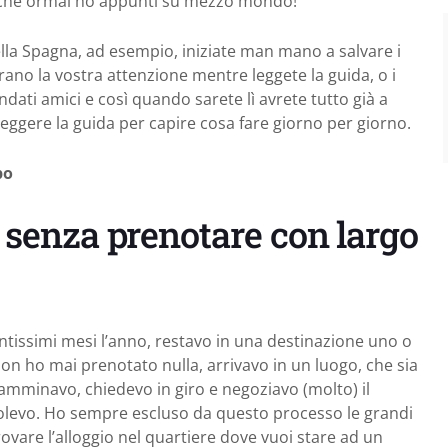
perché ormai ho appunti su mezzo mondo!
lla Spagna, ad esempio, iniziate man mano a salvare i
urano la vostra attenzione mentre leggete la guida, o i
ndati amici e così quando sarete lì avrete tutto già a
ggere la guida per capire cosa fare giorno per giorno.
po
o senza prenotare con largo
tantissimi mesi l’anno, restavo in una destinazione uno o
on ho mai prenotato nulla, arrivavo in un luogo, che sia
camminavo, chiedevo in giro e negoziavo (molto) il
volevo. Ho sempre escluso da questo processo le grandi
rovare l’alloggio nel quartiere dove vuoi stare ad un