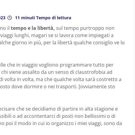
023
11 minuti Tempo di lettura
no il
tempo e la libertà,
sul tempo purtroppo non
viaggi lunghi, magari se si lavora come impiegati a
che giorno in più, per la libertà qualche consiglio ve lo
elle che in viaggio vogliono programmare tutto per
e chi viene assalito da un senso di claustrofobia ad
i volta in volta, ma che qualche volta sarà costretto a
osto dove dormire o nei trasporti. [ovviamente sto
cisare che se decidiamo di partire in alta stagione e
bili o ad accontentarci di posti non bellissimi o di
o poi il modo in cui io organizzo i miei viaggi, sono da