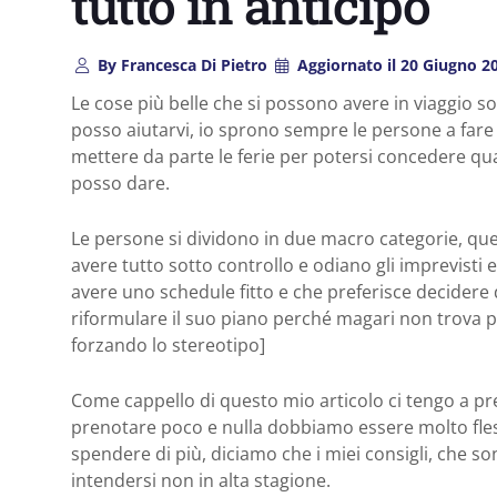
tutto in anticipo
By
Francesca Di Pietro
Aggiornato il
20 Giugno 2
Le cose più belle che si possono avere in viaggio so
posso aiutarvi, io sprono sempre le persone a fare 
mettere da parte le ferie per potersi concedere qual
posso dare.
Le persone si dividono in due macro categorie, qu
avere tutto sotto controllo e odiano gli imprevisti 
avere uno schedule fitto e che preferisce decidere d
riformulare il suo piano perché magari non trova p
forzando lo stereotipo]
Come cappello di questo mio articolo ci tengo a pre
prenotare poco e nulla dobbiamo essere molto flessi
spendere di più, diciamo che i miei consigli, che son
intendersi non in alta stagione.